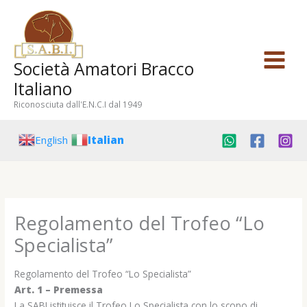
Vai
al
contenuto
Società Amatori Bracco
Italiano
Riconosciuta dall'E.N.C.I dal 1949
English
Italian
Regolamento del Trofeo “Lo
Specialista”
Regolamento del Trofeo “Lo Specialista”
Art. 1 – Premessa
La SABI istituisce il Trofeo Lo Specialista con lo scopo di