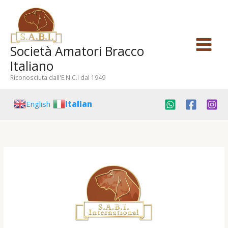
Vai
al
contenuto
Società Amatori Bracco
Italiano
Riconosciuta dall'E.N.C.I dal 1949
English
Italian