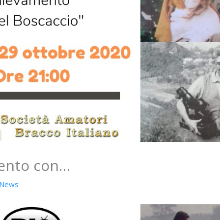
ento con…
News