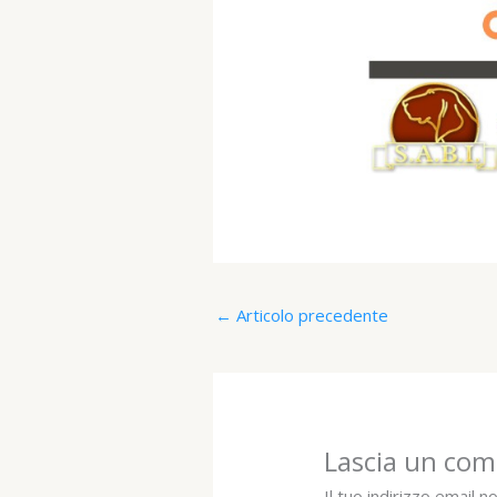
←
Articolo precedente
Lascia un co
Il tuo indirizzo email n