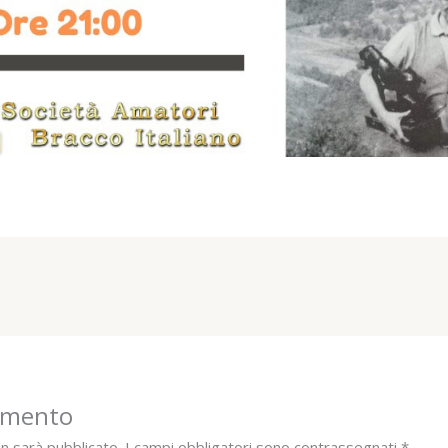
mmento
on sarà pubblicato.
I campi obbligatori sono contrassegnati
*