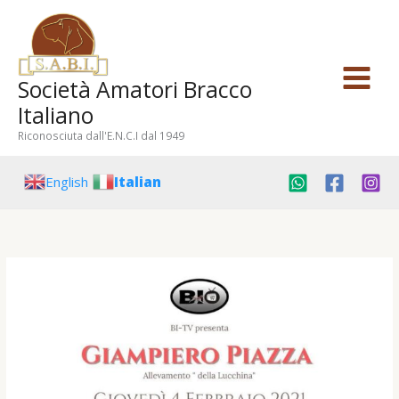
Vai
al
contenuto
Società Amatori Bracco
Italiano
Riconosciuta dall'E.N.C.I dal 1949
English
Italian