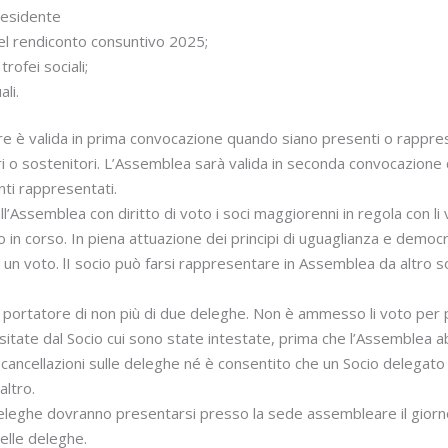
residente
l rendiconto consuntivo 2025;
trofei sociali;
li.
e è valida in prima convocazione quando siano presenti o rappre
ri o sostenitori. L’Assemblea sarà valida in seconda convocazione 
ti rappresentati.
l’Assemblea con diritto di voto i soci maggiorenni in regola con l
o in corso. In piena attuazione dei principi di uguaglianza e democr
ad un voto. lI socio può farsi rappresentare in Assemblea da altro
 portatore di non più di due deleghe. Non è ammesso li voto per 
ate dal Socio cui sono state intestate, prima che l’Assemblea ab
ancellazioni sulle deleghe né è consentito che un Socio delegato 
altro.
deleghe dovranno presentarsi presso la sede assembleare il giorn
elle deleghe.