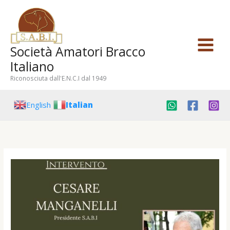
Vai
al
contenuto
Società Amatori Bracco
Italiano
Riconosciuta dall'E.N.C.I dal 1949
English
Italian