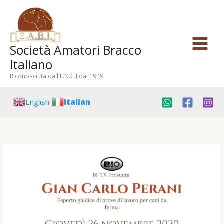
Vai
al
contenuto
Società Amatori Bracco
Italiano
Riconosciuta dall'E.N.C.I dal 1949
English
Italian