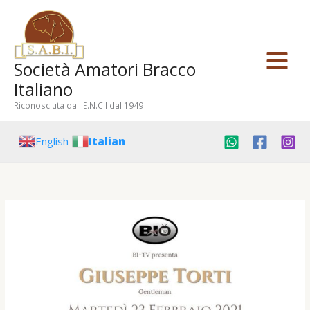
Vai
al
contenuto
Società Amatori Bracco
Italiano
Riconosciuta dall'E.N.C.I dal 1949
English
Italian