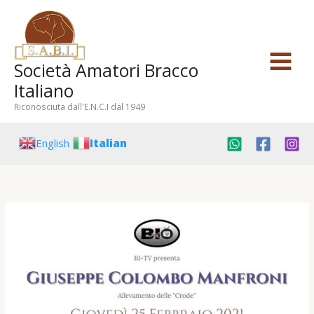
Vai
al
contenuto
Società Amatori Bracco
Italiano
Riconosciuta dall'E.N.C.I dal 1949
English
Italian