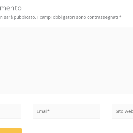
mmento
on sarà pubblicato.
I campi obbligatori sono contrassegnati
*
Email*
Sito
web