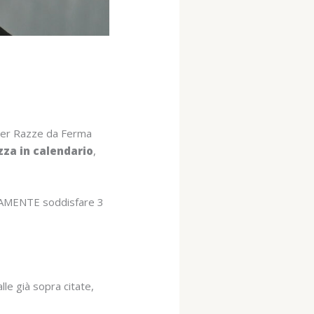
 per Razze da Ferma
azza in calendario
,
RIAMENTE soddisfare 3
lle già sopra citate,