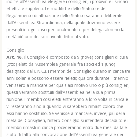
inoltre all’Assemblea eleggere i consiglieri, i probiviri e i sindaci
effettivi e supplenti. Le modifiche dello Statuto e del
Regolamento di attuazione dello Statuto saranno deliberate
dall’Assemblea Straordinaria, nella quale dovranno essere
presenti in ogni caso personalmente o per delega almeno la
metà più uno dei soci aventi diritto al voto.
Consiglio
Art. 16.
Il Consiglio è composto da 9 (nove) consiglieri di cui 8
(otto) eletti dall’Assemblea generale fra i soci ed 1 (uno)
designato dall’E.N.C.I. I membri del Consiglio durano in carica tre
anni solari e possono essere rieletti; qualora durante il triennio
venissero a mancare per qualsiasi motivo uno o più consiglieri,
questi verranno sostituiti dall’Assemblea nella sua prima
riunione. I membri così eletti entreranno a loro volta in carica e
vi resteranno sino a quando vi sarebbero rimasti coloro che
essi hanno sostituito. Se venisse a mancare, invece, più della
metà dei Consiglieri, l’intero Consiglio si intenderà decaduto e i
membri rimasti in carica procederanno entro due mesi da tale
stato di fatto alla convocazione dell’Assemblea generale dei