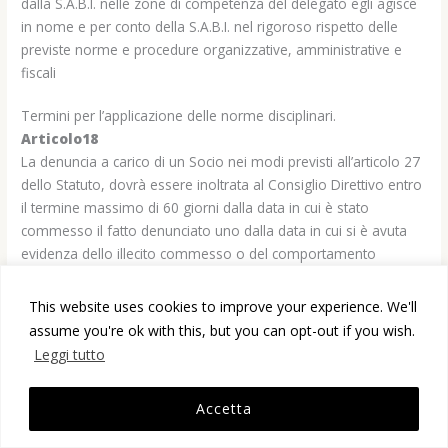
dalla S.A.B.I. nelle zone di competenza del delegato egli agisce
in nome e per conto della S.A.B.I. nel rigoroso rispetto delle
previste norme e procedure organizzative, amministrative e
fiscali
Termini per l’applicazione delle norme disciplinari.
Articolo18
La denuncia a carico di un Socio nei modi previsti all’articolo 27
dello Statuto, dovrà essere inoltrata al Consiglio Direttivo entro
il termine massimo di 60 giorni dalla data in cui è stato
commesso il fatto denunciato uno dalla data in cui si è avuta
evidenza dello illecito commesso o del comportamento
passibile di provvedimenti disciplinari.
This website uses cookies to improve your experience. We'll
Articolo 19
assume you're ok with this, but you can opt-out if you wish.
A sua volta il Consiglio Direttivo è tenuto ad inoltrare la
Leggi tutto
denuncia al Collegio dei Probiviri entro il termine massimo di
15 giorni dal ricevimento della denuncia. A tale scopo, se del
Accetta
caso, provvede direttamente il Presidente, informando di tale
provvedimento il Consiglio Direttivo in occasione della prima