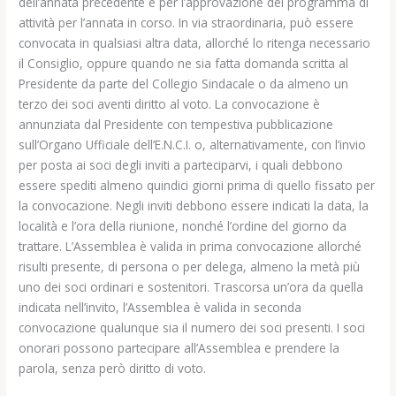
dell’annata precedente e per l’approvazione del programma di
attività per l’annata in corso. In via straordinaria, può essere
convocata in qualsiasi altra data, allorché lo ritenga necessario
il Consiglio, oppure quando ne sia fatta domanda scritta al
Presidente da parte del Collegio Sindacale o da almeno un
terzo dei soci aventi diritto al voto. La convocazione è
annunziata dal Presidente con tempestiva pubblicazione
sull’Organo Ufficiale dell’E.N.C.I. o, alternativamente, con l’invio
per posta ai soci degli inviti a parteciparvi, i quali debbono
essere spediti almeno quindici giorni prima di quello fissato per
la convocazione. Negli inviti debbono essere indicati la data, la
località e l’ora della riunione, nonché l’ordine del giorno da
trattare. L’Assemblea è valida in prima convocazione allorché
risulti presente, di persona o per delega, almeno la metà più
uno dei soci ordinari e sostenitori. Trascorsa un’ora da quella
indicata nell’invito, l’Assemblea è valida in seconda
convocazione qualunque sia il numero dei soci presenti. I soci
onorari possono partecipare all’Assemblea e prendere la
parola, senza però diritto di voto.