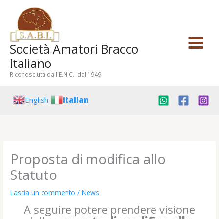
Vai
al
contenuto
Società Amatori Bracco
Italiano
Riconosciuta dall'E.N.C.I dal 1949
English
Italian
Proposta di modifica allo
Statuto
Lascia un commento
/
News
A seguire potere prendere visione