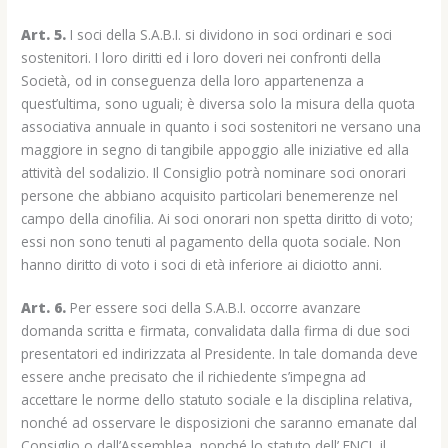
Art. 5.
I soci della S.A.B.I. si dividono in soci ordinari e soci
sostenitori. I loro diritti ed i loro doveri nei confronti della
Società, od in conseguenza della loro appartenenza a
quest’ultima, sono uguali; è diversa solo la misura della quota
associativa annuale in quanto i soci sostenitori ne versano una
maggiore in segno di tangibile appoggio alle iniziative ed alla
attività del sodalizio. Il Consiglio potrà nominare soci onorari
persone che abbiano acquisito particolari benemerenze nel
campo della cinofilia. Ai soci onorari non spetta diritto di voto;
essi non sono tenuti al pagamento della quota sociale. Non
hanno diritto di voto i soci di età inferiore ai diciotto anni.
Art. 6.
Per essere soci della S.A.B.I. occorre avanzare
domanda scritta e firmata, convalidata dalla firma di due soci
presentatori ed indirizzata al Presidente. In tale domanda deve
essere anche precisato che il richiedente s’impegna ad
accettare le norme dello statuto sociale e la disciplina relativa,
nonché ad osservare le disposizioni che saranno emanate dal
Consiglio o dall’Assemblea, nonché lo statuto dell’ ENCI, il