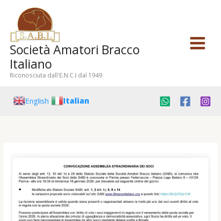
Vai
al
contenuto
Società Amatori Bracco
Italiano
Riconosciuta dall'E.N.C.I dal 1949
English
Italian