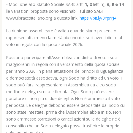
• Modifiche allo Statuto Sociale SABI: artt.
1, 2
lett. h),
6, 9 e 14
l
e variazioni proposte sono visionabili sul sito SABI
www.ilbraccoitaliano.org a questo link:
https://bit.ly/3YprYJ4
La riunione assembleare è valida quando siano presenti o
rappresentati almeno la metà più uno dei soci aventi diritto al
voto in regola con la quota sociale 2026.
Possono partecipare all’Assemblea con diritto di voto i soci
maggiorenni in regola con il versamento della quota sociale
per l’anno 2026. In piena attuazione dei principi di uguaglianza
e democraticità associativa, ogni Socio ha diritto ad un voto. Il
socio può farsi rappresentare in Assemblea da altro socio
mediante delega scritta e firmata. Ogni Socio può essere
portatore di non più di due deleghe. Non è ammesso il voto
per posta. Le deleghe debbono essere depositate dal Socio cui
sono state intestate, prima che l’Assemblea abbia inizio. Non
sono ammesse correzioni o cancellazioni sulle deleghe né è
consentito che un Socio delegato possa trasferire le proprie
deleghe ad un altro.