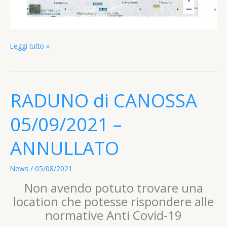
Prova
Leggi tutto »
di
Caccia
Selvaggina
Naturale
RADUNO di CANOSSA
–
30/10/21
05/09/2021 –
ANNULLATO
News
/
05/08/2021
Non avendo potuto trovare una
location che potesse rispondere alle
normative Anti Covid-19