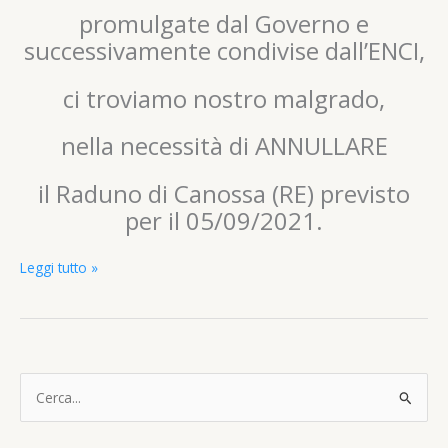
promulgate dal Governo e
successivamente condivise dall’ENCI,
ci troviamo nostro malgrado,
nella necessità di ANNULLARE
il Raduno di Canossa (RE) previsto
per il 05/09/2021.
RADUNO
Leggi tutto »
di
CANOSSA
05/09/2021
–
ANNULLATO
C
e
r