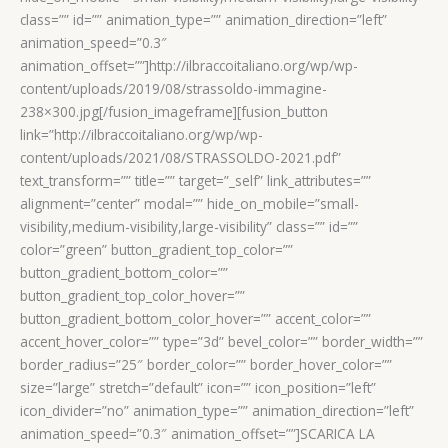
class=”” id=”” animation_type=”” animation_direction=”left”
animation_speed=”0.3″
animation_offset=””]http://ilbraccoitaliano.org/wp/wp-
content/uploads/2019/08/strassoldo-immagine-
238×300.jpg[/fusion_imageframe][fusion_button
link=”http://ilbraccoitaliano.org/wp/wp-
content/uploads/2021/08/STRASSOLDO-2021.pdf”
text_transform=”” title=”” target=”_self” link_attributes=””
alignment=”center” modal=”” hide_on_mobile=”small-
visibility,medium-visibility,large-visibility” class=”” id=””
color=”green” button_gradient_top_color=””
button_gradient_bottom_color=””
button_gradient_top_color_hover=””
button_gradient_bottom_color_hover=”” accent_color=””
accent_hover_color=”” type=”3d” bevel_color=”” border_width=””
border_radius=”25″ border_color=”” border_hover_color=””
size=”large” stretch=”default” icon=”” icon_position=”left”
icon_divider=”no” animation_type=”” animation_direction=”left”
animation_speed=”0.3″ animation_offset=””]SCARICA LA