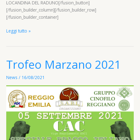
LOCANDINA DEL RADUNO[/fusion_button]
[/fusion_builder_column][/fusion_builder_row]
[/fusion_builder_container]
Raduno
Leggi tutto »
Strassoldo
11
e
12
Trofeo Marzano 2021
Settembre
21
News
/
16/08/2021