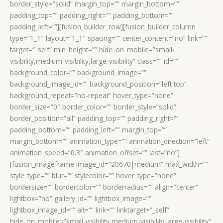
border_style=”solid” margin_top=”” margin_bottom=””
padding_top=”” padding_right=”” padding_bottom=””
padding_left=””][fusion_builder_row][fusion_builder_column
type=”1_1″ layout=”1_1″ spacing=”” center_content=”no” link=””
target=”_self” min_height=”” hide_on_mobile=”small-
visibility,medium-visibility,large-visibility” class=”” id=””
background_color=”” background_image=””
background_image_id=”” background_position=”left top”
background_repeat=”no-repeat” hover_type=”none”
border_size=”0″ border_color=”” border_style=”solid”
border_position=”all” padding_top=”” padding_right=””
padding_bottom=”” padding_left=”” margin_top=””
margin_bottom=”” animation_type=”” animation_direction=”left”
animation_speed=”0.3″ animation_offset=”” last=”no”]
[fusion_imageframe image_id=”20670|medium” max_width=””
style_type=”” blur=”” stylecolor=”” hover_type=”none”
bordersize=”” bordercolor=”” borderradius=”” align=”center”
lightbox=”no” gallery_id=”” lightbox_image=””
lightbox_image_id=”” alt=”” link=”” linktarget=”_self”
hide_on_mobile=”small-visibility,medium-visibility,large-visibility”