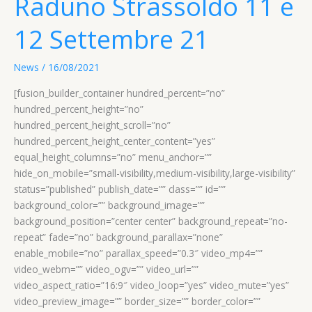
Raduno Strassoldo 11 e
12 Settembre 21
News
/
16/08/2021
[fusion_builder_container hundred_percent=”no”
hundred_percent_height=”no”
hundred_percent_height_scroll=”no”
hundred_percent_height_center_content=”yes”
equal_height_columns=”no” menu_anchor=””
hide_on_mobile=”small-visibility,medium-visibility,large-visibility”
status=”published” publish_date=”” class=”” id=””
background_color=”” background_image=””
background_position=”center center” background_repeat=”no-
repeat” fade=”no” background_parallax=”none”
enable_mobile=”no” parallax_speed=”0.3″ video_mp4=””
video_webm=”” video_ogv=”” video_url=””
video_aspect_ratio=”16:9″ video_loop=”yes” video_mute=”yes”
video_preview_image=”” border_size=”” border_color=””