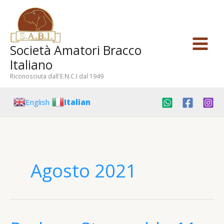
Vai
al
contenuto
Società Amatori Bracco
Italiano
Riconosciuta dall'E.N.C.I dal 1949
English
Italian
Agosto 2021