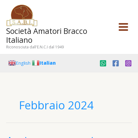
Vai
al
contenuto
Società Amatori Bracco
Italiano
Riconosciuta dall'E.N.C.I dal 1949
English
Italian
Febbraio 2024