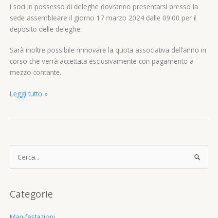
I soci in possesso di deleghe dovranno presentarsi presso la
sede assembleare il giorno 17 marzo 2024 dalle 09:00 per il
deposito delle deleghe.
Sarà inoltre possibile rinnovare la quota associativa dell’anno in
corso che verrà accettata esclusivamente con pagamento a
mezzo contante.
Avviso
Leggi tutto »
convocazione
dell’assemblea
dei
soci
17
C
marzo
e
2024
r
c
Categorie
a
:
Manifestazioni